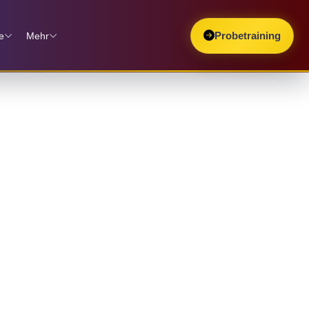
e
Mehr
Probetraining