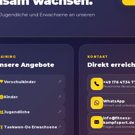
nsam wachsen.
 Jugendliche und Erwachsene an unseren
RAINING
KONTAKT
nsere Angebote
Direkt erreic
Vorschulkinder
+49 176 4734 
Persönliche Beratun
Kinder
WhatsApp
Schnell und unkompl
Jugendliche
info@fitness-
kampfsport.de
Taekwon-Do Erwachsene
Fragen und Anmeld