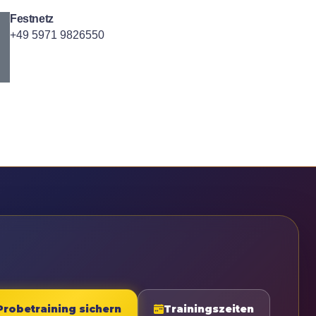
Festnetz
+49 5971 9826550
Probetraining sichern
Trainingszeiten