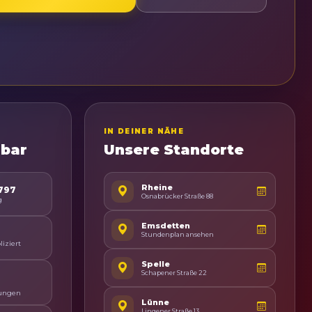
IN DEINER NÄHE
hbar
Unsere Standorte
Rheine
7797
Osnabrücker Straße 88
g
Emsdetten
Stundenplan ansehen
iziert
Spelle
Schapener Straße 22
ungen
Lünne
Lingener Straße 13