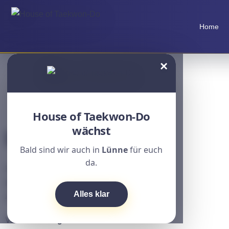
Home
×
House of Taekwon-Do
wächst
Impressum
Bald sind wir auch in
Lünne
für euch
da.
House of Taekwon-Do Gmbh
Märkischer Weg 53
Alles klar
48282 Emsdetten
Verantwortung
durch: