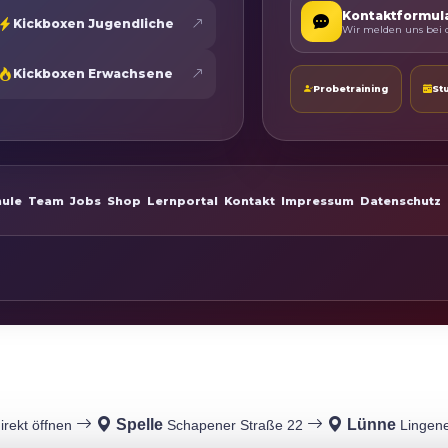
Kontaktformul
Kickboxen Jugendliche
Wir melden uns bei d
Kickboxen Erwachsene
Probetraining
St
hule
Team
Jobs
Shop
Lernportal
Kontakt
Impressum
Datenschutz
Spelle
Lünne
irekt öffnen
Schapener Straße 22
Lingene