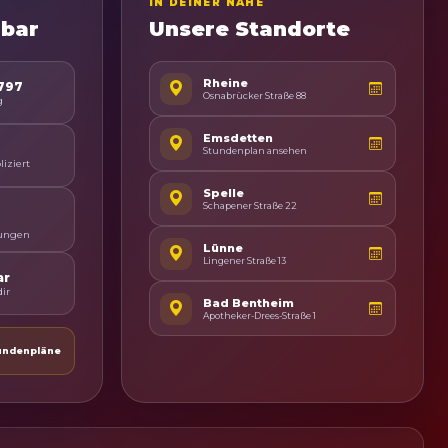
IN DEINER NÄHE
hbar
Unsere Standorte
Rheine
7797
Osnabrücker Straße 88
g
Emsdetten
Stundenplan ansehen
iziert
Spelle
Schapener Straße 22
ungen
Lünne
Lingener Straße 13
ar
ir
Bad Bentheim
Apotheker-Drees-Straße 1
undenpläne