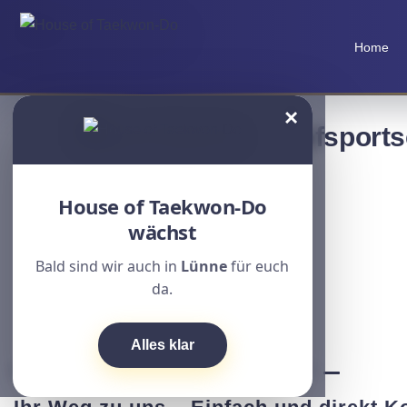
Home
×
Unsere Kampfsportsc
House of Taekwon-Do
wächst
Bald sind wir auch in
Lünne
für euch
da.
Alles klar
KONTAKT – WIR SIND FÜR SIE DA!