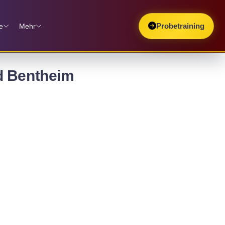
e
Mehr
Probetraining
d Bentheim