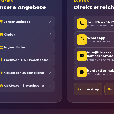
RAINING
KONTAKT
nsere Angebote
Direkt erreic
Vorschulkinder
+49 176 4734 
Persönliche Beratun
Kinder
WhatsApp
Schnell und unkompl
Jugendliche
info@fitness-
kampfsport.de
Taekwon-Do Erwachsene
Fragen und Anmeld
Kontaktformul
Kickboxen Jugendliche
Wir melden uns bei d
Kickboxen Erwachsene
Probetraining
St