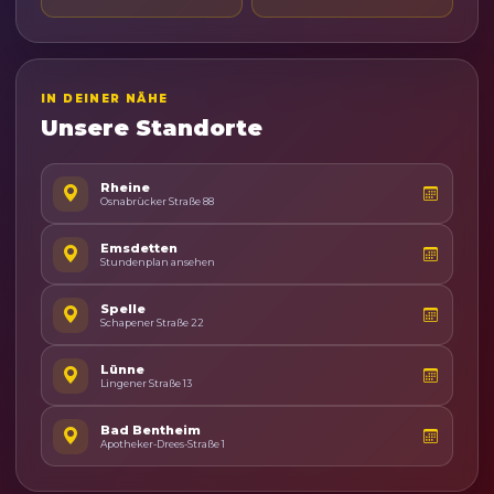
IN DEINER NÄHE
Unsere Standorte
Rheine
Osnabrücker Straße 88
Emsdetten
Stundenplan ansehen
Spelle
Schapener Straße 22
Lünne
Lingener Straße 13
Bad Bentheim
Apotheker-Drees-Straße 1