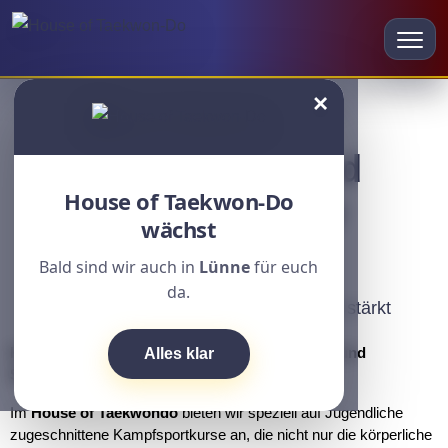
×
Taekwondo und
House of Taekwon-Do
Kickboxen für
wächst
Jugendliche
Bald sind wir auch in
Lünne
für euch
da.
–Ein Training, das Körper und Geist stärkt
Kampfsport für Jugendliche: Fitness, Disziplin und
Alles klar
Selbstvertrauen aufbauen
Im
House of Taekwondo
bieten wir speziell auf Jugendliche
zugeschnittene Kampfsportkurse an, die nicht nur die körperliche