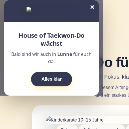
×
House of Taekwon-Do
wächst
Bald sind wir auch in
Lünne
für euch
Taekwon-Do fü
da.
Mehr Fokus, kla
Alles klar
In diesem Alter 
und ein starkes